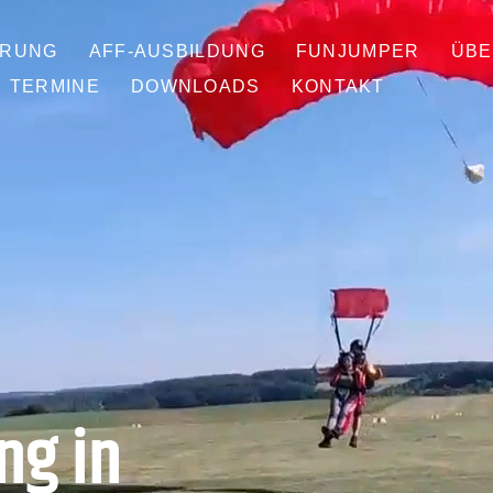
PRUNG
AFF-AUSBILDUNG
FUNJUMPER
ÜBE
TERMINE
DOWNLOADS
KONTAKT
ng in